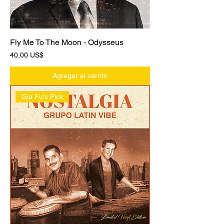
Fly Me To The Moon - Odysseus
Precio
40,00 US$
Agregar al carrito
Gia Fu's Pick