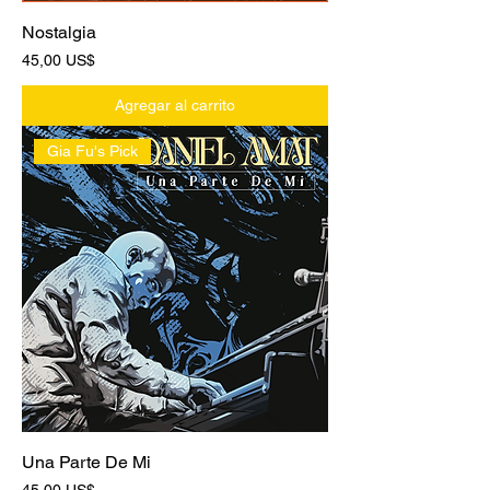
Nostalgia
Precio
45,00 US$
Agregar al carrito
Gia Fu's Pick
Una Parte De Mi
Precio