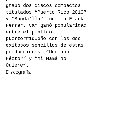
grabó dos discos compactos
titulados “Puerto Rico 2013”
y “Banda'lla” junto a Frank
Ferrer. Van ganó popularidad
entre el público
puertorriqueño con los dos
exitosos sencillos de estas
producciones. “Hermano
Héctor” y “Mi Mamá No
Quiere”.
Discografía
Mambo City
All That Vibe
Amanecer
Nostalgia
lanzamientos