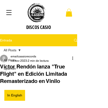
DISCOS CASIO
Entrada
All Posts
emailcassiorecords
All Posts
19 nov 2023
2 min de lectura
Víctor Rendón lanza "True
Spanish
Flight" en Edición Limitada
Remasterizado en Vinilo
In English