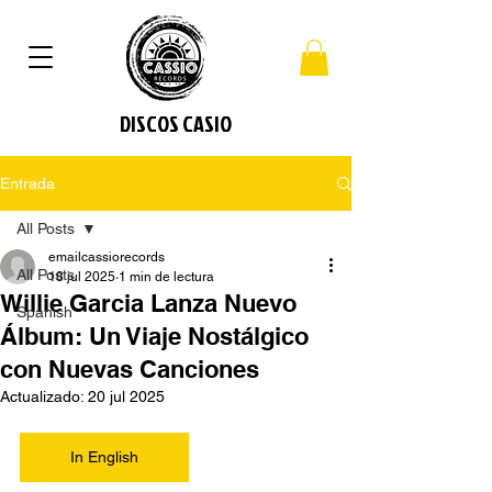
DISCOS CASIO
Entrada
All Posts
emailcassiorecords
All Posts
18 jul 2025
1 min de lectura
Willie Garcia Lanza Nuevo
Spanish
Álbum: Un Viaje Nostálgico
con Nuevas Canciones
Actualizado:
20 jul 2025
In English