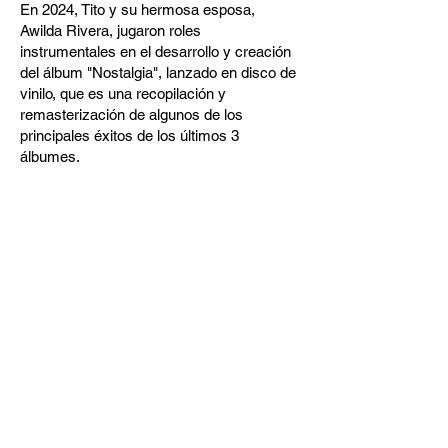
En 2024, Tito y su hermosa esposa,
Awilda Rivera, jugaron roles
instrumentales en el desarrollo y creación
del álbum "Nostalgia", lanzado en disco de
vinilo, que es una recopilación y
remasterización de algunos de los
principales éxitos de los últimos 3
álbumes.
Discography
Mambo City
All That Vibe
Amanecer
Nostalgia
lanzamientos